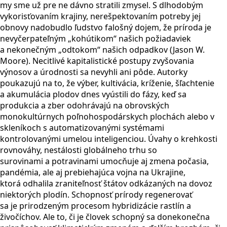
my sme už pre ne dávno stratili zmysel. S dlhodobým
vykorisťovaním krajiny, nerešpektovaním potreby jej
obnovy nadobudlo ľudstvo falošný dojem, že príroda je
nevyčerpateľným „kohútikom“ našich požiadaviek
a nekonečným „odtokom“ našich odpadkov (Jason W.
Moore). Necitlivé kapitalistické postupy zvyšovania
výnosov a úrodnosti sa nevyhli ani pôde. Autorky
poukazujú na to, že výber, kultivácia, kríženie, šľachtenie
a akumulácia plodov dnes vyústili do fázy, keď sa
produkcia a zber odohrávajú na obrovských
monokultúrnych poľnohospodárskych plochách alebo v
skleníkoch s automatizovanými systémami
kontrolovanými umelou inteligenciou. Úvahy o krehkosti
rovnováhy, nestálosti globálneho trhu so
surovinami a potravinami umocňuje aj zmena počasia,
pandémia, ale aj prebiehajúca vojna na Ukrajine,
ktorá odhalila zraniteľnosť štátov odkázaných na dovoz
niektorých plodín. Schopnosť prírody regenerovať
sa je prirodzeným procesom hybridizácie rastlín a
živočíchov. Ale to, či je človek schopný sa donekonečna