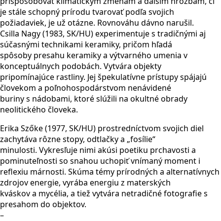
prispôsobovať klimatickým zmenám a ďalším hrozbám, či
je stále schopný prírodu tvarovať podľa svojich
požiadaviek, je už otázne. Rovnováhu dávno narušil.
Csilla Nagy (1983, SK/HU) experimentuje s tradičnými aj
súčasnými technikami keramiky, pričom hľadá
spôsoby presahu keramiky a výtvarného umenia v
konceptuálnych podobách. Vytvára objekty
pripomínajúce rastliny. Jej špekulatívne prístupy spájajú
človekom a poľnohospodárstvom nenávidené
buriny s nádobami, ktoré slúžili na okultné obrady
neolitického človeka.
Erika Szőke (1977, SK/HU) prostredníctvom svojich diel
zachytáva rôzne stopy, odtlačky a „fosílie“
minulosti. Vykresľuje nimi akúsi poetiku prchavosti a
pominuteľnosti so snahou uchopiť vnímaný moment i
reflexiu márnosti. Skúma témy prírodných a alternatívnych
zdrojov energie, vyrába energiu z materských
kváskov a mycélia, a tiež vytvára netradičné fotografie s
presahom do objektov.
–