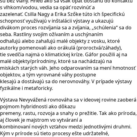
sú bez vlahy. Hneď ako sa však opäť dostanú do kontaktu
s vlhkom/vodou, vedia sa opäť rozvinúť a
zazelenať. Csilla Nagy a Erika Szőke túto ich špecifickú
schopnosť využívajú v inštalácii výstavy a ukazujú
divákom proces rozvíjania sa a zvíjania, „schúlenia“ sa do
seba. Rastliny svojím ožívaním a uschýnaním
odhaľujú alebo zahaľujú malé objekty z vosku, ktoré
autorky pomenovali ako orákulá (proroctvá/záhady),
tie svedčia najmä o klimatickej kríze. Gáfor použili aj na
malé objekty/prírodniny, ktoré sa nachádzajú na
miskách starých váh. Jeho odparovaním sa mení hmotnosť
objektov, a tým vyrovnané váhy postupne
klesajú a dostávajú sa do nerovnováhy. V prípade výstavy
fyzikálne i metaforicky.
Výstava Nevyvážená rovnováha sa v ideovej rovine zaoberá
pojmom hybridnosti ako dôkazu
premeny, rastu, rozvoja a snahy o prežitie. Tak ako príroda,
aj človek je majstrom vo vytváraní a
kombinovaní nových vzťahov medzi jednotlivými druhmi.
Kým v prírode sú tieto procesy ešte udržateľné,