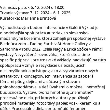
Vernisáž: piatok 6. 12. 2024 o 18.00
Trvanie výstavy: 7. 12. 2024 – 6. 1. 2025
Kurátorka: Marianna Brinzová
Východiskovým bodom intervencie v Galérii Výklad je
dlhodobejšia spolupráca autoriek so slovensko-
maďarskými koreňmi, ktorú zahájili pri spoločnej výstave
Blednúca zem – Fading Earth v At Home Gallery v
Šamoríne v roku 2022. Csilla Nagy a Erika Szőke v rámci
výstavy Nevyvážená rovnováha, ktorú site a time
specific pripravili pre trnavské výklady, nadväzujú na túto
spoluprácu v zmysle recyklácie už existujúcich
diel, myšlienok a prístupov, ako aj vytváraním nových
artefaktov a konceptov. Ich intervencia sa zaoberá
témami pôdy, dejinami a súčasným stavom
poľnohospodárstva, a tiež úvahami o možnej i nemožnej
budúcnosti. Výstavu tvoria hmotné aj „nehmotné“
procesuálne diela, pri ktorých autorky používajú
prírodné materiály, fotocitlivý papier, vosk, keramiku a
gáfor. Procesuálne diela sprítomňujú fenomén