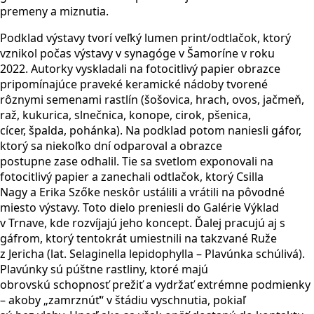
premeny a miznutia.
Podklad výstavy tvorí veľký lumen print/odtlačok, ktorý
vznikol počas výstavy v synagóge v Šamoríne v roku
2022. Autorky vyskladali na fotocitlivý papier obrazce
pripomínajúce praveké keramické nádoby tvorené
rôznymi semenami rastlín (šošovica, hrach, ovos, jačmeň,
raž, kukurica, slnečnica, konope, cirok, pšenica,
cícer, špalda, pohánka). Na podklad potom naniesli gáfor,
ktorý sa niekoľko dní odparoval a obrazce
postupne zase odhalil. Tie sa svetlom exponovali na
fotocitlivý papier a zanechali odtlačok, ktorý Csilla
Nagy a Erika Szőke neskôr ustálili a vrátili na pôvodné
miesto výstavy. Toto dielo preniesli do Galérie Výklad
v Trnave, kde rozvíjajú jeho koncept. Ďalej pracujú aj s
gáfrom, ktorý tentokrát umiestnili na takzvané Ruže
z Jericha (lat. Selaginella lepidophylla – Plavúnka schúlivá).
Plavúnky sú púštne rastliny, ktoré majú
obrovskú schopnosť prežiť a vydržať extrémne podmienky
– akoby „zamrznúť“ v štádiu vyschnutia, pokiaľ