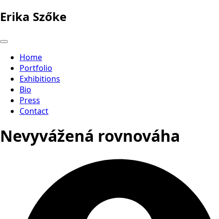
Erika Szőke
Home
Portfolio
Exhibitions
Bio
Press
Contact
Nevyvážená rovnováha